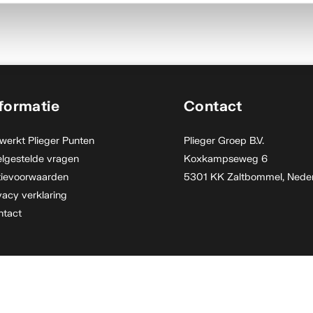
formatie
Contact
werkt Plieger Punten
Plieger Groep B.V.
lgestelde vragen
Koxkampseweg 6
tievoorwaarden
5301 KK Zaltbommel, Nede
vacy verklaring
ntact